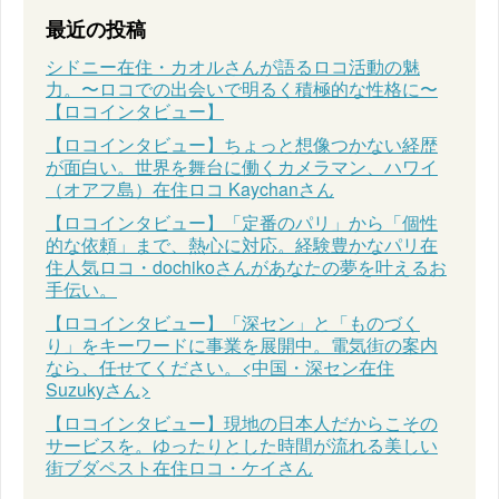
最近の投稿
シドニー在住・カオルさんが語るロコ活動の魅
力。〜ロコでの出会いで明るく積極的な性格に〜
【ロコインタビュー】
【ロコインタビュー】ちょっと想像つかない経歴
が面白い。世界を舞台に働くカメラマン、ハワイ
（オアフ島）在住ロコ Kaychanさん
【ロコインタビュー】「定番のパリ」から「個性
的な依頼」まで、熱心に対応。経験豊かなパリ在
住人気ロコ・dochikoさんがあなたの夢を叶えるお
手伝い。
【ロコインタビュー】「深セン」と「ものづく
り」をキーワードに事業を展開中。電気街の案内
なら、任せてください。<中国・深セン在住
Suzukyさん>
【ロコインタビュー】現地の日本人だからこその
サービスを。ゆったりとした時間が流れる美しい
街ブダペスト在住ロコ・ケイさん