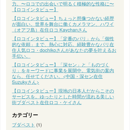
力。〜ロコでの出会いで明るく積極的な性格に〜
【ロコインタビュー】
【ロコインタビュー】ちょっと想像つかない経歴
が面白い。世界を舞台に働くカメラマン、ハワイ
（オアフ島）在住ロコ Kaychanさん
【ロコインタビュー】「定番のパリ」から「個性
的な依頼」まで、熱心に対応。経験豊かなパリ在
住人気ロコ・dochikoさんがあなたの夢を叶えるお
手伝い。
【ロコインタビュー】「深セン」と「ものづく
り」をキーワードに事業を展開中。電気街の案内
なら、任せてください。<中国・深セン在住
Suzukyさん>
【ロコインタビュー】現地の日本人だからこその
サービスを。ゆったりとした時間が流れる美しい
街ブダペスト在住ロコ・ケイさん
カテゴリー
ブダペスト
(1)