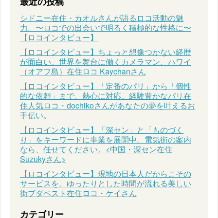
最近の投稿
シドニー在住・カオルさんが語るロコ活動の魅
力。〜ロコでの出会いで明るく積極的な性格に〜
【ロコインタビュー】
【ロコインタビュー】ちょっと想像つかない経歴
が面白い。世界を舞台に働くカメラマン、ハワイ
（オアフ島）在住ロコ Kaychanさん
【ロコインタビュー】「定番のパリ」から「個性
的な依頼」まで、熱心に対応。経験豊かなパリ在
住人気ロコ・dochikoさんがあなたの夢を叶えるお
手伝い。
【ロコインタビュー】「深セン」と「ものづく
り」をキーワードに事業を展開中。電気街の案内
なら、任せてください。<中国・深セン在住
Suzukyさん>
【ロコインタビュー】現地の日本人だからこその
サービスを。ゆったりとした時間が流れる美しい
街ブダペスト在住ロコ・ケイさん
カテゴリー