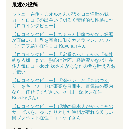
最近の投稿
シドニー在住・カオルさんが語るロコ活動の魅
力。〜ロコでの出会いで明るく積極的な性格に〜
【ロコインタビュー】
【ロコインタビュー】ちょっと想像つかない経歴
が面白い。世界を舞台に働くカメラマン、ハワイ
（オアフ島）在住ロコ Kaychanさん
【ロコインタビュー】「定番のパリ」から「個性
的な依頼」まで、熱心に対応。経験豊かなパリ在
住人気ロコ・dochikoさんがあなたの夢を叶えるお
手伝い。
【ロコインタビュー】「深セン」と「ものづく
り」をキーワードに事業を展開中。電気街の案内
なら、任せてください。<中国・深セン在住
Suzukyさん>
【ロコインタビュー】現地の日本人だからこその
サービスを。ゆったりとした時間が流れる美しい
街ブダペスト在住ロコ・ケイさん