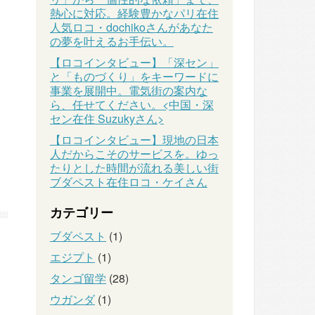
熱心に対応。経験豊かなパリ在住
人気ロコ・dochikoさんがあなた
の夢を叶えるお手伝い。
【ロコインタビュー】「深セン」
と「ものづくり」をキーワードに
事業を展開中。電気街の案内な
ら、任せてください。<中国・深
セン在住 Suzukyさん>
【ロコインタビュー】現地の日本
人だからこそのサービスを。ゆっ
たりとした時間が流れる美しい街
ブダペスト在住ロコ・ケイさん
カテゴリー
ブダペスト
(1)
エジプト
(1)
タンゴ留学
(28)
ウガンダ
(1)