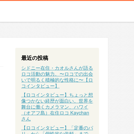
最近の投稿
シドニー在住・カオルさんが語る
ロコ活動の魅力。〜ロコでの出会
いで明るく積極的な性格に〜【ロ
コインタビュー】
【ロコインタビュー】ちょっと想
像つかない経歴が面白い。世界を
舞台に働くカメラマン、ハワイ
（オアフ島）在住ロコ Kaychan
さん
【ロコインタビュー】「定番のパ
リ」から「個性的な依頼」まで、