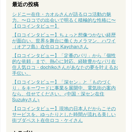
最近の投稿
シドニー在住・カオルさんが語るロコ活動の魅
力。〜ロコでの出会いで明るく積極的な性格に〜
【ロコインタビュー】
【ロコインタビュー】ちょっと想像つかない経歴
が面白い。世界を舞台に働くカメラマン、ハワイ
（オアフ島）在住ロコ Kaychanさん
【ロコインタビュー】「定番のパリ」から「個性
的な依頼」まで、熱心に対応。経験豊かなパリ在
住人気ロコ・dochikoさんがあなたの夢を叶えるお
手伝い。
【ロコインタビュー】「深セン」と「ものづく
り」をキーワードに事業を展開中。電気街の案内
なら、任せてください。<中国・深セン在住
Suzukyさん>
【ロコインタビュー】現地の日本人だからこその
サービスを。ゆったりとした時間が流れる美しい
街ブダペスト在住ロコ・ケイさん