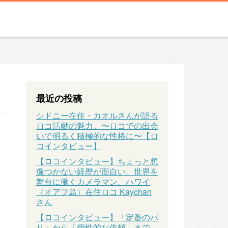
最近の投稿
シドニー在住・カオルさんが語る
ロコ活動の魅力。〜ロコでの出会
いで明るく積極的な性格に〜【ロ
コインタビュー】
【ロコインタビュー】ちょっと想
像つかない経歴が面白い。世界を
舞台に働くカメラマン、ハワイ
（オアフ島）在住ロコ Kaychan
さん
【ロコインタビュー】「定番のパ
リ」から「個性的な依頼」まで、