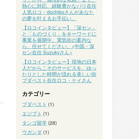
熱心に対応。経験豊かなパリ在住
人気ロコ・dochikoさんがあなた
の夢を叶えるお手伝い。
【ロコインタビュー】「深セン」
と「ものづくり」をキーワードに
事業を展開中。電気街の案内な
ら、任せてください。<中国・深
セン在住 Suzukyさん>
【ロコインタビュー】現地の日本
人だからこそのサービスを。ゆっ
たりとした時間が流れる美しい街
ブダペスト在住ロコ・ケイさん
カテゴリー
ブダペスト
(1)
エジプト
(1)
タンゴ留学
(28)
ウガンダ
(1)