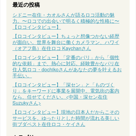
最近の投稿
シドニー在住・カオルさんが語るロコ活動の魅
力。〜ロコでの出会いで明るく積極的な性格に〜
【ロコインタビュー】
【ロコインタビュー】ちょっと想像つかない経歴
が面白い。世界を舞台に働くカメラマン、ハワイ
（オアフ島）在住ロコ Kaychanさん
【ロコインタビュー】「定番のパリ」から「個性
的な依頼」まで、熱心に対応。経験豊かなパリ在
住人気ロコ・dochikoさんがあなたの夢を叶えるお
手伝い。
【ロコインタビュー】「深セン」と「ものづく
り」をキーワードに事業を展開中。電気街の案内
なら、任せてください。<中国・深セン在住
Suzukyさん>
【ロコインタビュー】現地の日本人だからこその
サービスを。ゆったりとした時間が流れる美しい
街ブダペスト在住ロコ・ケイさん