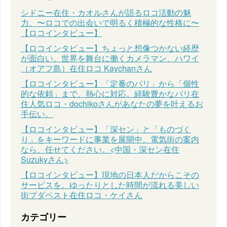
シドニー在住・カオルさんが語るロコ活動の魅
力。〜ロコでの出会いで明るく積極的な性格に〜
【ロコインタビュー】
【ロコインタビュー】ちょっと想像つかない経歴
が面白い。世界を舞台に働くカメラマン、ハワイ
（オアフ島）在住ロコ Kaychanさん
【ロコインタビュー】「定番のパリ」から「個性
的な依頼」まで、熱心に対応。経験豊かなパリ在
住人気ロコ・dochikoさんがあなたの夢を叶えるお
手伝い。
【ロコインタビュー】「深セン」と「ものづく
り」をキーワードに事業を展開中。電気街の案内
なら、任せてください。<中国・深セン在住
Suzukyさん>
【ロコインタビュー】現地の日本人だからこその
サービスを。ゆったりとした時間が流れる美しい
街ブダペスト在住ロコ・ケイさん
カテゴリー