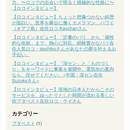
力。〜ロコでの出会いで明るく積極的な性格に〜
【ロコインタビュー】
【ロコインタビュー】ちょっと想像つかない経歴
が面白い。世界を舞台に働くカメラマン、ハワイ
（オアフ島）在住ロコ Kaychanさん
【ロコインタビュー】「定番のパリ」から「個性
的な依頼」まで、熱心に対応。経験豊かなパリ在
住人気ロコ・dochikoさんがあなたの夢を叶えるお
手伝い。
【ロコインタビュー】「深セン」と「ものづく
り」をキーワードに事業を展開中。電気街の案内
なら、任せてください。<中国・深セン在住
Suzukyさん>
【ロコインタビュー】現地の日本人だからこその
サービスを。ゆったりとした時間が流れる美しい
街ブダペスト在住ロコ・ケイさん
カテゴリー
ブダペスト
(1)