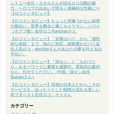
シドニー在住・カオルさんが語るロコ活動の魅
力。〜ロコでの出会いで明るく積極的な性格に〜
【ロコインタビュー】
【ロコインタビュー】ちょっと想像つかない経歴
が面白い。世界を舞台に働くカメラマン、ハワイ
（オアフ島）在住ロコ Kaychanさん
【ロコインタビュー】「定番のパリ」から「個性
的な依頼」まで、熱心に対応。経験豊かなパリ在
住人気ロコ・dochikoさんがあなたの夢を叶えるお
手伝い。
【ロコインタビュー】「深セン」と「ものづく
り」をキーワードに事業を展開中。電気街の案内
なら、任せてください。<中国・深セン在住
Suzukyさん>
【ロコインタビュー】現地の日本人だからこその
サービスを。ゆったりとした時間が流れる美しい
街ブダペスト在住ロコ・ケイさん
カテゴリー