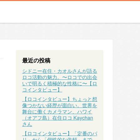
最近の投稿
シドニー在住・カオルさんが語る
ロコ活動の魅力。〜ロコでの出会
いで明るく積極的な性格に〜【ロ
コインタビュー】
【ロコインタビュー】ちょっと想
像つかない経歴が面白い。世界を
舞台に働くカメラマン、ハワイ
（オアフ島）在住ロコ Kaychan
さん
【ロコインタビュー】「定番のパ
リ」から「個性的な依頼」まで、