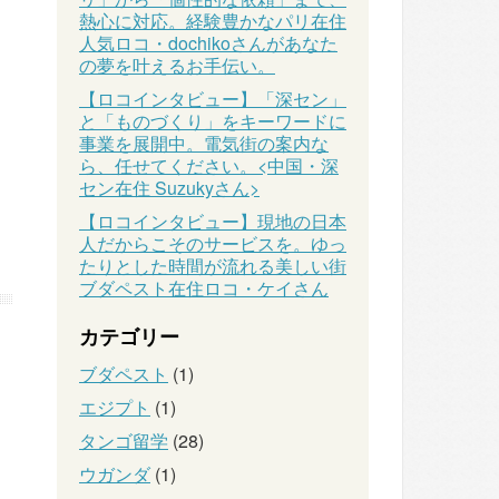
熱心に対応。経験豊かなパリ在住
人気ロコ・dochikoさんがあなた
の夢を叶えるお手伝い。
【ロコインタビュー】「深セン」
と「ものづくり」をキーワードに
事業を展開中。電気街の案内な
ら、任せてください。<中国・深
セン在住 Suzukyさん>
【ロコインタビュー】現地の日本
人だからこそのサービスを。ゆっ
たりとした時間が流れる美しい街
ブダペスト在住ロコ・ケイさん
カテゴリー
ブダペスト
(1)
エジプト
(1)
タンゴ留学
(28)
ウガンダ
(1)