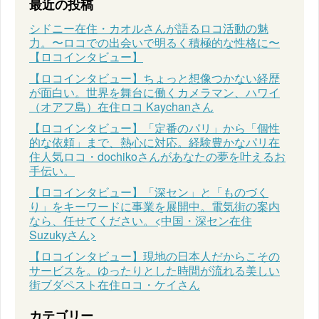
最近の投稿
シドニー在住・カオルさんが語るロコ活動の魅
力。〜ロコでの出会いで明るく積極的な性格に〜
【ロコインタビュー】
【ロコインタビュー】ちょっと想像つかない経歴
が面白い。世界を舞台に働くカメラマン、ハワイ
（オアフ島）在住ロコ Kaychanさん
【ロコインタビュー】「定番のパリ」から「個性
的な依頼」まで、熱心に対応。経験豊かなパリ在
住人気ロコ・dochikoさんがあなたの夢を叶えるお
手伝い。
【ロコインタビュー】「深セン」と「ものづく
り」をキーワードに事業を展開中。電気街の案内
なら、任せてください。<中国・深セン在住
Suzukyさん>
【ロコインタビュー】現地の日本人だからこその
サービスを。ゆったりとした時間が流れる美しい
街ブダペスト在住ロコ・ケイさん
カテゴリー