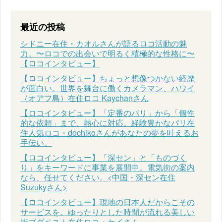
最近の投稿
シドニー在住・カオルさんが語るロコ活動の魅
力。〜ロコでの出会いで明るく積極的な性格に〜
【ロコインタビュー】
【ロコインタビュー】ちょっと想像つかない経歴
が面白い。世界を舞台に働くカメラマン、ハワイ
（オアフ島）在住ロコ Kaychanさん
【ロコインタビュー】「定番のパリ」から「個性
的な依頼」まで、熱心に対応。経験豊かなパリ在
住人気ロコ・dochikoさんがあなたの夢を叶えるお
手伝い。
【ロコインタビュー】「深セン」と「ものづく
り」をキーワードに事業を展開中。電気街の案内
なら、任せてください。<中国・深セン在住
Suzukyさん>
【ロコインタビュー】現地の日本人だからこその
サービスを。ゆったりとした時間が流れる美しい
街ブダペスト在住ロコ・ケイさん