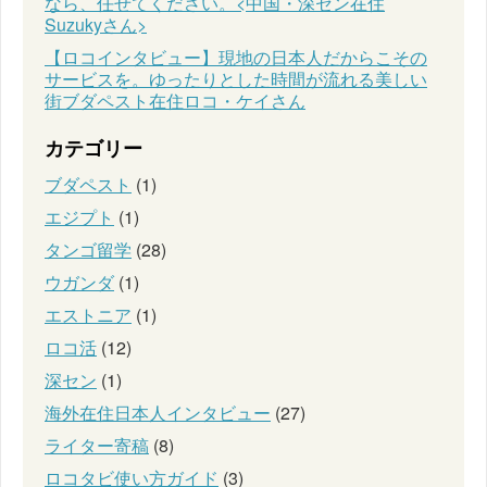
なら、任せてください。<中国・深セン在住
Suzukyさん>
【ロコインタビュー】現地の日本人だからこその
サービスを。ゆったりとした時間が流れる美しい
街ブダペスト在住ロコ・ケイさん
カテゴリー
ブダペスト
(1)
エジプト
(1)
タンゴ留学
(28)
ウガンダ
(1)
エストニア
(1)
ロコ活
(12)
深セン
(1)
海外在住日本人インタビュー
(27)
ライター寄稿
(8)
ロコタビ使い方ガイド
(3)