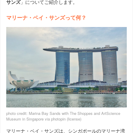
サンズ
」についてご紹介します。
マリーナ・ベイ・サンズって何？
photo credit:
Marina Bay Sands with The Shoppes and ArtScience
Museum in Singapore
via
photopin
(license)
マリーナ・ベイ・サンズは、シンガポールのマリーナ湾