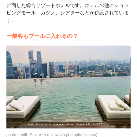
に面した総合リゾートホテルです。ホテルの他にショッ
ピングモール、カジノ、シアターなどが併設されていま
す。
一般客もプールに入れるの？
photo credit:
Pool with a view
via
photopin
(license)