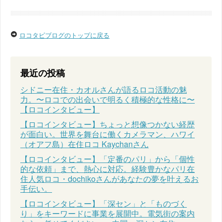
ロコタビブログのトップに戻る
最近の投稿
シドニー在住・カオルさんが語るロコ活動の魅
力。〜ロコでの出会いで明るく積極的な性格に〜
【ロコインタビュー】
【ロコインタビュー】ちょっと想像つかない経歴
が面白い。世界を舞台に働くカメラマン、ハワイ
（オアフ島）在住ロコ Kaychanさん
【ロコインタビュー】「定番のパリ」から「個性
的な依頼」まで、熱心に対応。経験豊かなパリ在
住人気ロコ・dochikoさんがあなたの夢を叶えるお
手伝い。
【ロコインタビュー】「深セン」と「ものづく
り」をキーワードに事業を展開中。電気街の案内