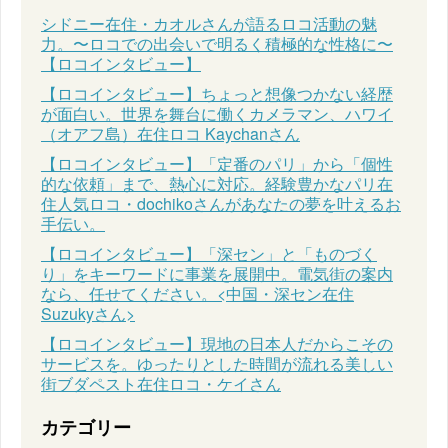
シドニー在住・カオルさんが語るロコ活動の魅
力。〜ロコでの出会いで明るく積極的な性格に〜
【ロコインタビュー】
【ロコインタビュー】ちょっと想像つかない経歴
が面白い。世界を舞台に働くカメラマン、ハワイ
（オアフ島）在住ロコ Kaychanさん
【ロコインタビュー】「定番のパリ」から「個性
的な依頼」まで、熱心に対応。経験豊かなパリ在
住人気ロコ・dochikoさんがあなたの夢を叶えるお
手伝い。
【ロコインタビュー】「深セン」と「ものづく
り」をキーワードに事業を展開中。電気街の案内
なら、任せてください。<中国・深セン在住
Suzukyさん>
【ロコインタビュー】現地の日本人だからこその
サービスを。ゆったりとした時間が流れる美しい
街ブダペスト在住ロコ・ケイさん
カテゴリー