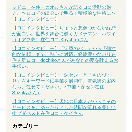
シドニー在住・カオルさんが語るロコ活動の魅
力。〜ロコでの出会いで明るく積極的な性格に〜
【ロコインタビュー】
【ロコインタビュー】ちょっと想像つかない経歴
が面白い。世界を舞台に働くカメラマン、ハワイ
（オアフ島）在住ロコ Kaychanさん
【ロコインタビュー】「定番のパリ」から「個性
的な依頼」まで、熱心に対応。経験豊かなパリ在
住人気ロコ・dochikoさんがあなたの夢を叶えるお
手伝い。
【ロコインタビュー】「深セン」と「ものづく
り」をキーワードに事業を展開中。電気街の案内
なら、任せてください。<中国・深セン在住
Suzukyさん>
【ロコインタビュー】現地の日本人だからこその
サービスを。ゆったりとした時間が流れる美しい
街ブダペスト在住ロコ・ケイさん
カテゴリー