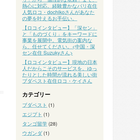
熱心に対応。経験豊かなパリ在住
人気ロコ・dochikoさんがあなた
の夢を叶えるお手伝い。
【ロコインタビュー】「深セン」
と「ものづくり」をキーワードに
事業を展開中。電気街の案内な
ら、任せてください。<中国・深
セン在住 Suzukyさん>
【ロコインタビュー】現地の日本
人だからこそのサービスを。ゆっ
たりとした時間が流れる美しい街
ブダペスト在住ロコ・ケイさん
カテゴリー
ブダペスト
(1)
エジプト
(1)
タンゴ留学
(28)
ウガンダ
(1)