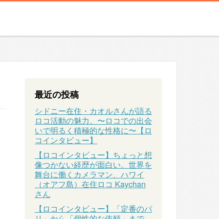
最近の投稿
シドニー在住・カオルさんが語る
ロコ活動の魅力。〜ロコでの出会
いで明るく積極的な性格に〜【ロ
コインタビュー】
【ロコインタビュー】ちょっと想
像つかない経歴が面白い。世界を
舞台に働くカメラマン、ハワイ
（オアフ島）在住ロコ Kaychan
さん
【ロコインタビュー】「定番のパ
リ」から「個性的な依頼」まで、