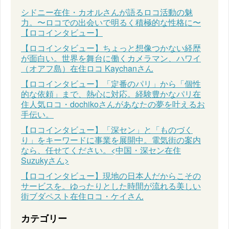
シドニー在住・カオルさんが語るロコ活動の魅
力。〜ロコでの出会いで明るく積極的な性格に〜
【ロコインタビュー】
【ロコインタビュー】ちょっと想像つかない経歴
が面白い。世界を舞台に働くカメラマン、ハワイ
（オアフ島）在住ロコ Kaychanさん
【ロコインタビュー】「定番のパリ」から「個性
的な依頼」まで、熱心に対応。経験豊かなパリ在
住人気ロコ・dochikoさんがあなたの夢を叶えるお
手伝い。
【ロコインタビュー】「深セン」と「ものづく
り」をキーワードに事業を展開中。電気街の案内
なら、任せてください。<中国・深セン在住
Suzukyさん>
【ロコインタビュー】現地の日本人だからこその
サービスを。ゆったりとした時間が流れる美しい
街ブダペスト在住ロコ・ケイさん
カテゴリー