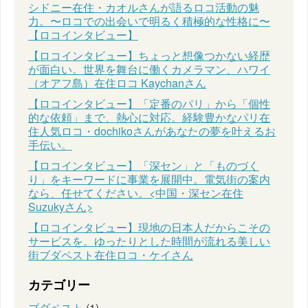
シドニー在住・カオルさんが語るロコ活動の魅
力。〜ロコでの出会いで明るく積極的な性格に〜
【ロコインタビュー】
【ロコインタビュー】ちょっと想像つかない経歴
が面白い。世界を舞台に働くカメラマン、ハワイ
（オアフ島）在住ロコ Kaychanさん
【ロコインタビュー】「定番のパリ」から「個性
的な依頼」まで、熱心に対応。経験豊かなパリ在
住人気ロコ・dochikoさんがあなたの夢を叶えるお
手伝い。
【ロコインタビュー】「深セン」と「ものづく
り」をキーワードに事業を展開中。電気街の案内
なら、任せてください。<中国・深セン在住
Suzukyさん>
【ロコインタビュー】現地の日本人だからこその
サービスを。ゆったりとした時間が流れる美しい
街ブダペスト在住ロコ・ケイさん
カテゴリー
ブダペスト
(1)