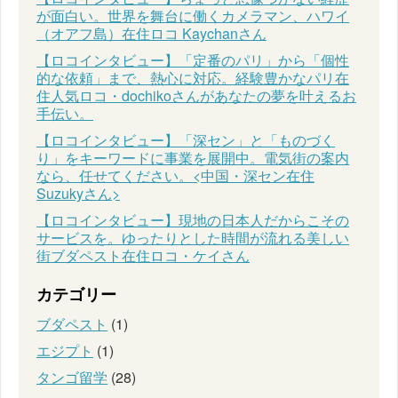
が面白い。世界を舞台に働くカメラマン、ハワイ
（オアフ島）在住ロコ Kaychanさん
【ロコインタビュー】「定番のパリ」から「個性
的な依頼」まで、熱心に対応。経験豊かなパリ在
住人気ロコ・dochikoさんがあなたの夢を叶えるお
手伝い。
【ロコインタビュー】「深セン」と「ものづく
り」をキーワードに事業を展開中。電気街の案内
なら、任せてください。<中国・深セン在住
Suzukyさん>
【ロコインタビュー】現地の日本人だからこその
サービスを。ゆったりとした時間が流れる美しい
街ブダペスト在住ロコ・ケイさん
カテゴリー
ブダペスト
(1)
エジプト
(1)
タンゴ留学
(28)