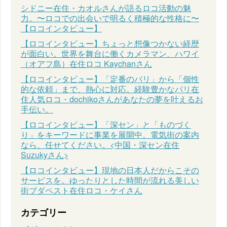
シドニー在住・カオルさんが語るロコ活動の魅
力。〜ロコでの出会いで明るく積極的な性格に〜
【ロコインタビュー】
【ロコインタビュー】ちょっと想像つかない経歴
が面白い。世界を舞台に働くカメラマン、ハワイ
（オアフ島）在住ロコ Kaychanさん
【ロコインタビュー】「定番のパリ」から「個性
的な依頼」まで、熱心に対応。経験豊かなパリ在
住人気ロコ・dochikoさんがあなたの夢を叶えるお
手伝い。
【ロコインタビュー】「深セン」と「ものづく
り」をキーワードに事業を展開中。電気街の案内
なら、任せてください。<中国・深セン在住
Suzukyさん>
【ロコインタビュー】現地の日本人だからこその
サービスを。ゆったりとした時間が流れる美しい
街ブダペスト在住ロコ・ケイさん
カテゴリー