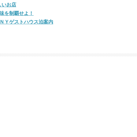
しいお店
味を制覇せよ！
ＮＹゲストハウス泊案内