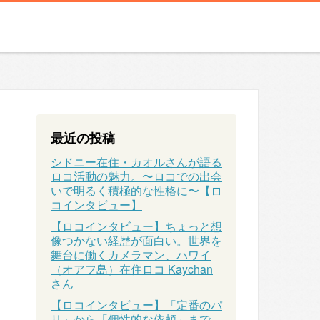
最近の投稿
シドニー在住・カオルさんが語る
ロコ活動の魅力。〜ロコでの出会
いで明るく積極的な性格に〜【ロ
コインタビュー】
【ロコインタビュー】ちょっと想
像つかない経歴が面白い。世界を
舞台に働くカメラマン、ハワイ
（オアフ島）在住ロコ Kaychan
さん
【ロコインタビュー】「定番のパ
リ」から「個性的な依頼」まで、