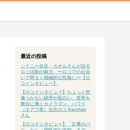
最近の投稿
シドニー在住・カオルさんが語る
ロコ活動の魅力。〜ロコでの出会
いで明るく積極的な性格に〜【ロ
コインタビュー】
【ロコインタビュー】ちょっと想
像つかない経歴が面白い。世界を
舞台に働くカメラマン、ハワイ
（オアフ島）在住ロコ Kaychan
さん
【ロコインタビュー】「定番のパ
リ」から「個性的な依頼」まで、