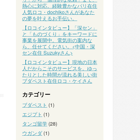
熱心に対応。経験豊かなパリ在住
人気ロコ・dochikoさんがあなた
の夢を叶えるお手伝い。
【ロコインタビュー】「深セン」
と「ものづくり」をキーワードに
事業を展開中。電気街の案内な
ら、任せてください。<中国・深
セン在住 Suzukyさん>
【ロコインタビュー】現地の日本
人だからこそのサービスを。ゆっ
たりとした時間が流れる美しい街
ブダペスト在住ロコ・ケイさん
カテゴリー
ブダペスト
(1)
エジプト
(1)
タンゴ留学
(28)
ウガンダ
(1)