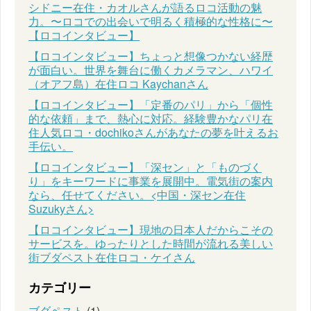
シドニー在住・カオルさんが語るロコ活動の魅
力。〜ロコでの出会いで明るく積極的な性格に〜
【ロコインタビュー】
【ロコインタビュー】ちょっと想像つかない経歴
が面白い。世界を舞台に働くカメラマン、ハワイ
（オアフ島）在住ロコ Kaychanさん
【ロコインタビュー】「定番のパリ」から「個性
的な依頼」まで、熱心に対応。経験豊かなパリ在
住人気ロコ・dochikoさんがあなたの夢を叶えるお
手伝い。
【ロコインタビュー】「深セン」と「ものづく
り」をキーワードに事業を展開中。電気街の案内
なら、任せてください。<中国・深セン在住
Suzukyさん>
【ロコインタビュー】現地の日本人だからこその
サービスを。ゆったりとした時間が流れる美しい
街ブダペスト在住ロコ・ケイさん
カテゴリー
ブダペスト
(1)