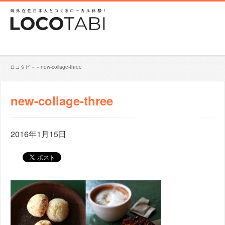
ロコタビ
»
»
new-collage-three
new-collage-three
2016年1月15日