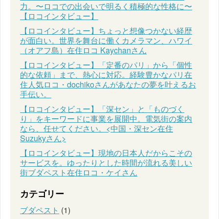
力。〜ロコでの出会いで明るく積極的な性格に〜
【ロコインタビュー】
【ロコインタビュー】ちょっと想像つかない経歴
が面白い。世界を舞台に働くカメラマン、ハワイ
（オアフ島）在住ロコ Kaychanさん
【ロコインタビュー】「定番のパリ」から「個性
的な依頼」まで、熱心に対応。経験豊かなパリ在
住人気ロコ・dochikoさんがあなたの夢を叶えるお
手伝い。
【ロコインタビュー】「深セン」と「ものづく
り」をキーワードに事業を展開中。電気街の案内
なら、任せてください。<中国・深セン在住
Suzukyさん>
【ロコインタビュー】現地の日本人だからこその
サービスを。ゆったりとした時間が流れる美しい
街ブダペスト在住ロコ・ケイさん
カテゴリー
ブダペスト
(1)