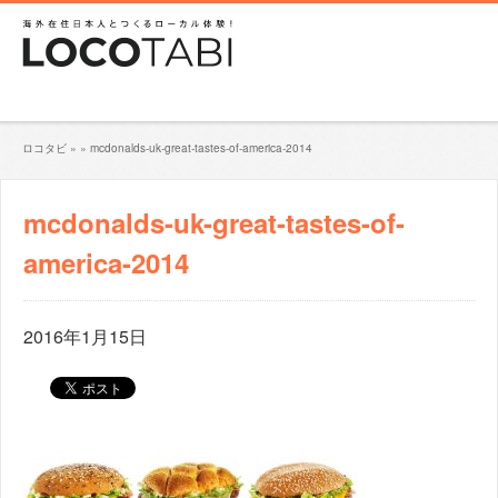
ロコタビ
»
»
mcdonalds-uk-great-tastes-of-america-2014
mcdonalds-uk-great-tastes-of-
america-2014
2016年1月15日