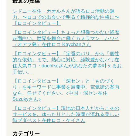
最近の投稿
シドニー在住・カオルさんが語るロコ活動の魅
力。〜ロコでの出会いで明るく積極的な性格に〜
【ロコインタビュー】
【ロコインタビュー】ちょっと想像つかない経歴
が面白い。世界を舞台に働くカメラマン、ハワイ
（オアフ島）在住ロコ Kaychanさん
【ロコインタビュー】「定番のパリ」から「個性
的な依頼」まで、熱心に対応。経験豊かなパリ在
住人気ロコ・dochikoさんがあなたの夢を叶えるお
手伝い。
【ロコインタビュー】「深セン」と「ものづく
り」をキーワードに事業を展開中。電気街の案内
なら、任せてください。<中国・深セン在住
Suzukyさん>
【ロコインタビュー】現地の日本人だからこその
サービスを。ゆったりとした時間が流れる美しい
街ブダペスト在住ロコ・ケイさん
カテゴリー