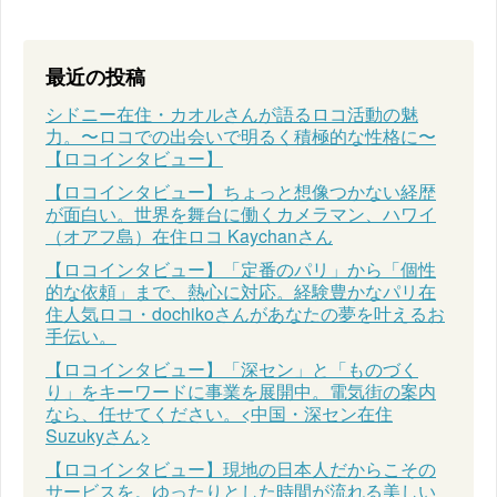
最近の投稿
シドニー在住・カオルさんが語るロコ活動の魅
力。〜ロコでの出会いで明るく積極的な性格に〜
【ロコインタビュー】
【ロコインタビュー】ちょっと想像つかない経歴
が面白い。世界を舞台に働くカメラマン、ハワイ
（オアフ島）在住ロコ Kaychanさん
【ロコインタビュー】「定番のパリ」から「個性
的な依頼」まで、熱心に対応。経験豊かなパリ在
住人気ロコ・dochikoさんがあなたの夢を叶えるお
手伝い。
【ロコインタビュー】「深セン」と「ものづく
り」をキーワードに事業を展開中。電気街の案内
なら、任せてください。<中国・深セン在住
Suzukyさん>
【ロコインタビュー】現地の日本人だからこその
サービスを。ゆったりとした時間が流れる美しい