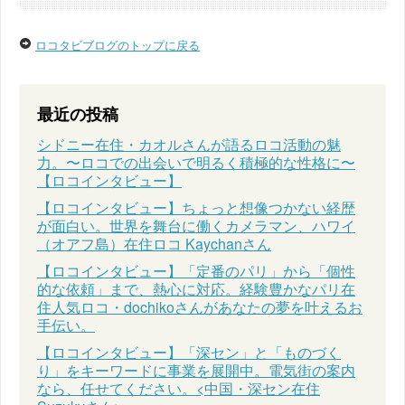
ロコタビブログのトップに戻る
最近の投稿
シドニー在住・カオルさんが語るロコ活動の魅
力。〜ロコでの出会いで明るく積極的な性格に〜
【ロコインタビュー】
【ロコインタビュー】ちょっと想像つかない経歴
が面白い。世界を舞台に働くカメラマン、ハワイ
（オアフ島）在住ロコ Kaychanさん
【ロコインタビュー】「定番のパリ」から「個性
的な依頼」まで、熱心に対応。経験豊かなパリ在
住人気ロコ・dochikoさんがあなたの夢を叶えるお
手伝い。
【ロコインタビュー】「深セン」と「ものづく
り」をキーワードに事業を展開中。電気街の案内
なら、任せてください。<中国・深セン在住