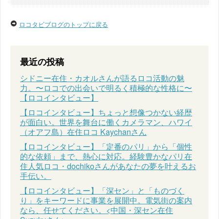
ロコタビブログのトップに戻る
最近の投稿
シドニー在住・カオルさんが語るロコ活動の魅
力。〜ロコでの出会いで明るく積極的な性格に〜
【ロコインタビュー】
【ロコインタビュー】ちょっと想像つかない経歴
が面白い。世界を舞台に働くカメラマン、ハワイ
（オアフ島）在住ロコ Kaychanさん
【ロコインタビュー】「定番のパリ」から「個性
的な依頼」まで、熱心に対応。経験豊かなパリ在
住人気ロコ・dochikoさんがあなたの夢を叶えるお
手伝い。
【ロコインタビュー】「深セン」と「ものづく
り」をキーワードに事業を展開中。電気街の案内
なら、任せてください。<中国・深セン在住