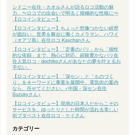
シドニー在住・カオルさんが語るロコ活動の魅
力。〜ロコでの出会いで明るく積極的な性格に〜
【ロコインタビュー】
【ロコインタビュー】ちょっと想像つかない経歴
が面白い。世界を舞台に働くカメラマン、ハワイ
（オアフ島）在住ロコ Kaychanさん
【ロコインタビュー】「定番のパリ」から「個性
的な依頼」まで、熱心に対応。経験豊かなパリ在
住人気ロコ・dochikoさんがあなたの夢を叶えるお
手伝い。
【ロコインタビュー】「深セン」と「ものづく
り」をキーワードに事業を展開中。電気街の案内
なら、任せてください。<中国・深セン在住
Suzukyさん>
【ロコインタビュー】現地の日本人だからこその
サービスを。ゆったりとした時間が流れる美しい
街ブダペスト在住ロコ・ケイさん
カテゴリー