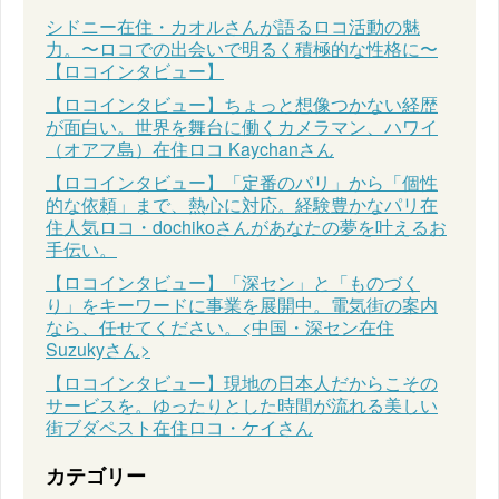
シドニー在住・カオルさんが語るロコ活動の魅
力。〜ロコでの出会いで明るく積極的な性格に〜
【ロコインタビュー】
【ロコインタビュー】ちょっと想像つかない経歴
が面白い。世界を舞台に働くカメラマン、ハワイ
（オアフ島）在住ロコ Kaychanさん
【ロコインタビュー】「定番のパリ」から「個性
的な依頼」まで、熱心に対応。経験豊かなパリ在
住人気ロコ・dochikoさんがあなたの夢を叶えるお
手伝い。
【ロコインタビュー】「深セン」と「ものづく
り」をキーワードに事業を展開中。電気街の案内
なら、任せてください。<中国・深セン在住
Suzukyさん>
【ロコインタビュー】現地の日本人だからこその
サービスを。ゆったりとした時間が流れる美しい
街ブダペスト在住ロコ・ケイさん
カテゴリー