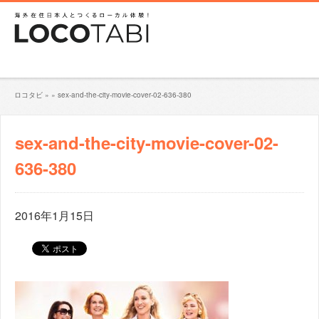
ロコタビ
»
»
sex-and-the-city-movie-cover-02-636-380
sex-and-the-city-movie-cover-02-
636-380
2016年1月15日