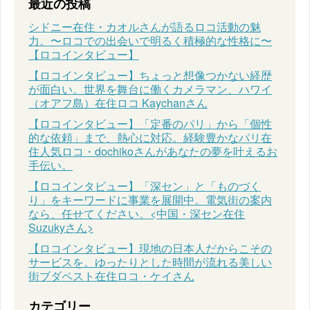
最近の投稿
シドニー在住・カオルさんが語るロコ活動の魅
力。〜ロコでの出会いで明るく積極的な性格に〜
【ロコインタビュー】
【ロコインタビュー】ちょっと想像つかない経歴
が面白い。世界を舞台に働くカメラマン、ハワイ
（オアフ島）在住ロコ Kaychanさん
【ロコインタビュー】「定番のパリ」から「個性
的な依頼」まで、熱心に対応。経験豊かなパリ在
住人気ロコ・dochikoさんがあなたの夢を叶えるお
手伝い。
【ロコインタビュー】「深セン」と「ものづく
り」をキーワードに事業を展開中。電気街の案内
なら、任せてください。<中国・深セン在住
Suzukyさん>
【ロコインタビュー】現地の日本人だからこその
サービスを。ゆったりとした時間が流れる美しい
街ブダペスト在住ロコ・ケイさん
カテゴリー