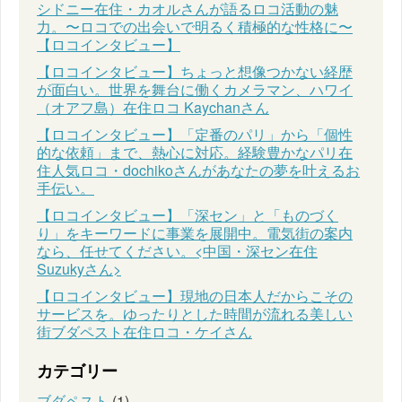
シドニー在住・カオルさんが語るロコ活動の魅
力。〜ロコでの出会いで明るく積極的な性格に〜
【ロコインタビュー】
【ロコインタビュー】ちょっと想像つかない経歴
が面白い。世界を舞台に働くカメラマン、ハワイ
（オアフ島）在住ロコ Kaychanさん
【ロコインタビュー】「定番のパリ」から「個性
的な依頼」まで、熱心に対応。経験豊かなパリ在
住人気ロコ・dochikoさんがあなたの夢を叶えるお
手伝い。
【ロコインタビュー】「深セン」と「ものづく
り」をキーワードに事業を展開中。電気街の案内
なら、任せてください。<中国・深セン在住
Suzukyさん>
【ロコインタビュー】現地の日本人だからこその
サービスを。ゆったりとした時間が流れる美しい
街ブダペスト在住ロコ・ケイさん
カテゴリー
ブダペスト
(1)