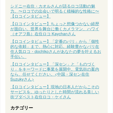
シドニー在住・カオルさんが語るロコ活動の魅
力。〜ロコでの出会いで明るく積極的な性格に〜
【ロコインタビュー】
【ロコインタビュー】ちょっと想像つかない経歴
が面白い。世界を舞台に働くカメラマン、ハワイ
（オアフ島）在住ロコ Kaychanさん
【ロコインタビュー】「定番のパリ」から「個性
的な依頼」まで、熱心に対応。経験豊かなパリ在
住人気ロコ・dochikoさんがあなたの夢を叶えるお
手伝い。
【ロコインタビュー】「深セン」と「ものづく
り」をキーワードに事業を展開中。電気街の案内
なら、任せてください。<中国・深セン在住
Suzukyさん>
【ロコインタビュー】現地の日本人だからこその
サービスを。ゆったりとした時間が流れる美しい
街ブダペスト在住ロコ・ケイさん
カテゴリー