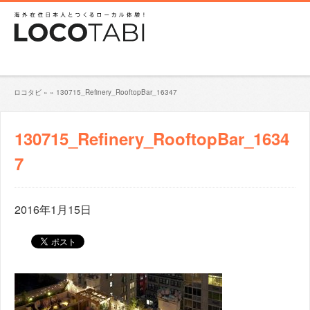
ロコタビ
»
»
130715_Refinery_RooftopBar_16347
130715_Refinery_RooftopBar_1634
7
2016年1月15日