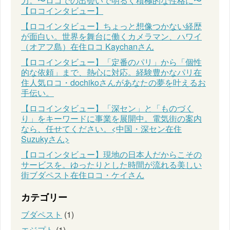
力。〜ロコでの出会いで明るく積極的な性格に〜
【ロコインタビュー】
【ロコインタビュー】ちょっと想像つかない経歴
が面白い。世界を舞台に働くカメラマン、ハワイ
（オアフ島）在住ロコ Kaychanさん
【ロコインタビュー】「定番のパリ」から「個性
的な依頼」まで、熱心に対応。経験豊かなパリ在
住人気ロコ・dochikoさんがあなたの夢を叶えるお
手伝い。
【ロコインタビュー】「深セン」と「ものづく
り」をキーワードに事業を展開中。電気街の案内
なら、任せてください。<中国・深セン在住
Suzukyさん>
【ロコインタビュー】現地の日本人だからこその
サービスを。ゆったりとした時間が流れる美しい
街ブダペスト在住ロコ・ケイさん
カテゴリー
ブダペスト
(1)
エジプト
(1)