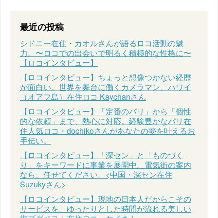
最近の投稿
シドニー在住・カオルさんが語るロコ活動の魅
力。〜ロコでの出会いで明るく積極的な性格に〜
【ロコインタビュー】
【ロコインタビュー】ちょっと想像つかない経歴
が面白い。世界を舞台に働くカメラマン、ハワイ
（オアフ島）在住ロコ Kaychanさん
【ロコインタビュー】「定番のパリ」から「個性
的な依頼」まで、熱心に対応。経験豊かなパリ在
住人気ロコ・dochikoさんがあなたの夢を叶えるお
手伝い。
【ロコインタビュー】「深セン」と「ものづく
り」をキーワードに事業を展開中。電気街の案内
なら、任せてください。<中国・深セン在住
Suzukyさん>
【ロコインタビュー】現地の日本人だからこその
サービスを。ゆったりとした時間が流れる美しい