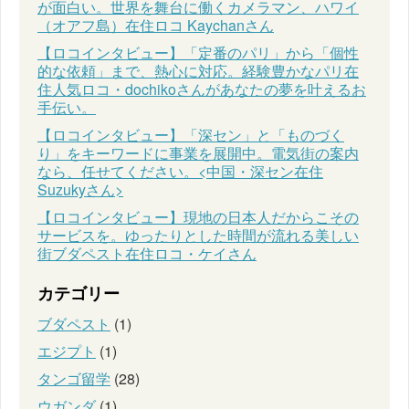
が面白い。世界を舞台に働くカメラマン、ハワイ
（オアフ島）在住ロコ Kaychanさん
【ロコインタビュー】「定番のパリ」から「個性
的な依頼」まで、熱心に対応。経験豊かなパリ在
住人気ロコ・dochikoさんがあなたの夢を叶えるお
手伝い。
【ロコインタビュー】「深セン」と「ものづく
り」をキーワードに事業を展開中。電気街の案内
なら、任せてください。<中国・深セン在住
Suzukyさん>
【ロコインタビュー】現地の日本人だからこその
サービスを。ゆったりとした時間が流れる美しい
街ブダペスト在住ロコ・ケイさん
カテゴリー
ブダペスト
(1)
エジプト
(1)
タンゴ留学
(28)
ウガンダ
(1)