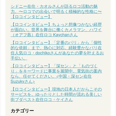
シドニー在住・カオルさんが語るロコ活動の魅
力。〜ロコでの出会いで明るく積極的な性格に〜
【ロコインタビュー】
【ロコインタビュー】ちょっと想像つかない経歴
が面白い。世界を舞台に働くカメラマン、ハワイ
（オアフ島）在住ロコ Kaychanさん
【ロコインタビュー】「定番のパリ」から「個性
的な依頼」まで、熱心に対応。経験豊かなパリ在
住人気ロコ・dochikoさんがあなたの夢を叶えるお
手伝い。
【ロコインタビュー】「深セン」と「ものづく
り」をキーワードに事業を展開中。電気街の案内
なら、任せてください。<中国・深セン在住
Suzukyさん>
【ロコインタビュー】現地の日本人だからこその
サービスを。ゆったりとした時間が流れる美しい
街ブダペスト在住ロコ・ケイさん
カテゴリー