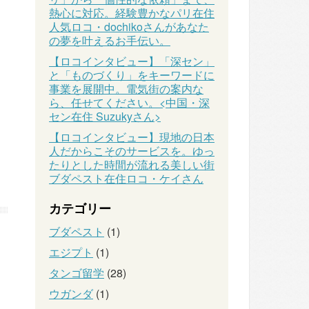
熱心に対応。経験豊かなパリ在住
人気ロコ・dochikoさんがあなた
の夢を叶えるお手伝い。
【ロコインタビュー】「深セン」
と「ものづくり」をキーワードに
事業を展開中。電気街の案内な
ら、任せてください。<中国・深
セン在住 Suzukyさん>
【ロコインタビュー】現地の日本
人だからこそのサービスを。ゆっ
たりとした時間が流れる美しい街
ブダペスト在住ロコ・ケイさん
カテゴリー
ブダペスト
(1)
エジプト
(1)
タンゴ留学
(28)
ウガンダ
(1)