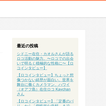
最近の投稿
シドニー在住・カオルさんが語る
ロコ活動の魅力。〜ロコでの出会
いで明るく積極的な性格に〜【ロ
コインタビュー】
【ロコインタビュー】ちょっと想
像つかない経歴が面白い。世界を
舞台に働くカメラマン、ハワイ
（オアフ島）在住ロコ Kaychan
さん
【ロコインタビュー】「定番のパ
リ」から「個性的な依頼」まで、