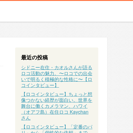
最近の投稿
シドニー在住・カオルさんが語る
ロコ活動の魅力。〜ロコでの出会
いで明るく積極的な性格に〜【ロ
コインタビュー】
【ロコインタビュー】ちょっと想
像つかない経歴が面白い。世界を
舞台に働くカメラマン、ハワイ
（オアフ島）在住ロコ Kaychan
さん
【ロコインタビュー】「定番のパ
リ」から「個性的な依頼」まで、