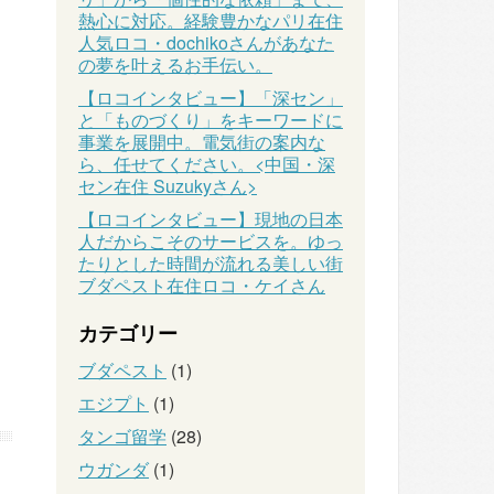
熱心に対応。経験豊かなパリ在住
人気ロコ・dochikoさんがあなた
の夢を叶えるお手伝い。
【ロコインタビュー】「深セン」
と「ものづくり」をキーワードに
事業を展開中。電気街の案内な
ら、任せてください。<中国・深
セン在住 Suzukyさん>
【ロコインタビュー】現地の日本
人だからこそのサービスを。ゆっ
たりとした時間が流れる美しい街
ブダペスト在住ロコ・ケイさん
カテゴリー
ブダペスト
(1)
エジプト
(1)
タンゴ留学
(28)
ウガンダ
(1)