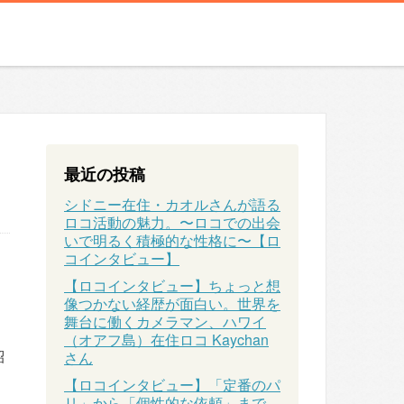
最近の投稿
シドニー在住・カオルさんが語る
ロコ活動の魅力。〜ロコでの出会
いで明るく積極的な性格に〜【ロ
コインタビュー】
【ロコインタビュー】ちょっと想
像つかない経歴が面白い。世界を
舞台に働くカメラマン、ハワイ
（オアフ島）在住ロコ Kaychan
紹
さん
【ロコインタビュー】「定番のパ
リ」から「個性的な依頼」まで、