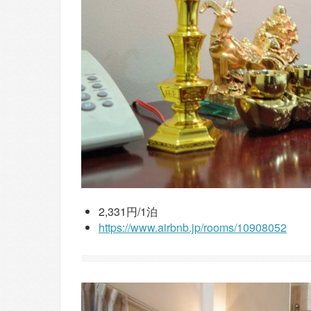
2,331円/1泊
https://www.airbnb.jp/rooms/10908052