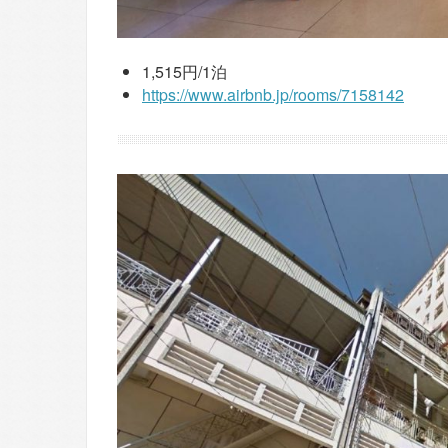
1,515円/1泊
https://www.airbnb.jp/rooms/7158142