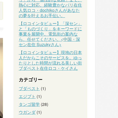
熱心に対応。経験豊かなパリ在住
人気ロコ・dochikoさんがあなた
の夢を叶えるお手伝い。
【ロコインタビュー】「深セン」
と「ものづくり」をキーワードに
事業を展開中。電気街の案内な
ら、任せてください。<中国・深
セン在住 Suzukyさん>
【ロコインタビュー】現地の日本
人だからこそのサービスを。ゆっ
たりとした時間が流れる美しい街
ブダペスト在住ロコ・ケイさん
カテゴリー
ブダペスト
(1)
エジプト
(1)
タンゴ留学
(28)
ウガンダ
(1)