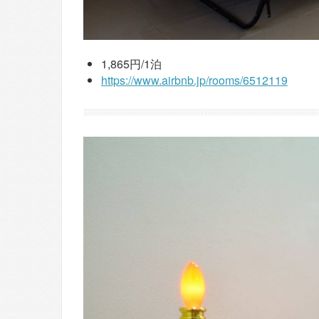
1,865円/1泊
https://www.airbnb.jp/rooms/6512119