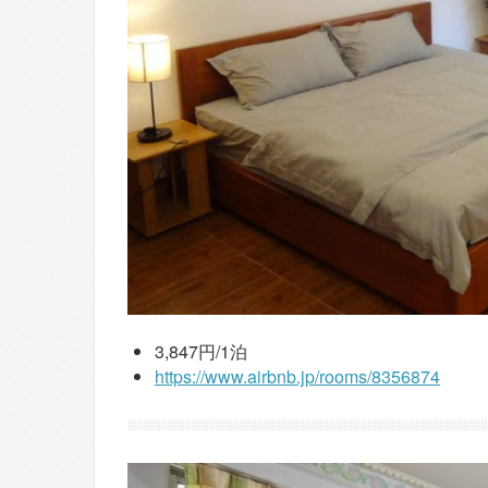
3,847円/1泊
https://www.airbnb.jp/rooms/8356874