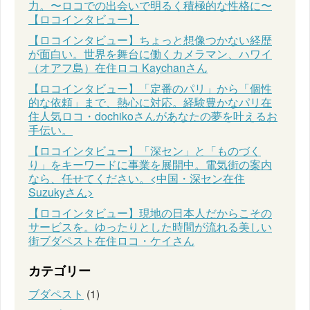
力。〜ロコでの出会いで明るく積極的な性格に〜
【ロコインタビュー】
【ロコインタビュー】ちょっと想像つかない経歴
が面白い。世界を舞台に働くカメラマン、ハワイ
（オアフ島）在住ロコ Kaychanさん
【ロコインタビュー】「定番のパリ」から「個性
的な依頼」まで、熱心に対応。経験豊かなパリ在
住人気ロコ・dochikoさんがあなたの夢を叶えるお
手伝い。
【ロコインタビュー】「深セン」と「ものづく
り」をキーワードに事業を展開中。電気街の案内
なら、任せてください。<中国・深セン在住
Suzukyさん>
【ロコインタビュー】現地の日本人だからこその
サービスを。ゆったりとした時間が流れる美しい
街ブダペスト在住ロコ・ケイさん
カテゴリー
ブダペスト
(1)