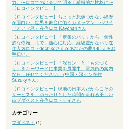
力。〜ロコでの出会いで明るく積極的な性格に〜
【ロコインタビュー】
【ロコインタビュー】ちょっと想像つかない経歴
が面白い。世界を舞台に働くカメラマン、ハワイ
（オアフ島）在住ロコ Kaychanさん
【ロコインタビュー】「定番のパリ」から「個性
的な依頼」まで、熱心に対応。経験豊かなパリ在
住人気ロコ・dochikoさんがあなたの夢を叶えるお
手伝い。
【ロコインタビュー】「深セン」と「ものづく
り」をキーワードに事業を展開中。電気街の案内
なら、任せてください。<中国・深セン在住
Suzukyさん>
【ロコインタビュー】現地の日本人だからこその
サービスを。ゆったりとした時間が流れる美しい
街ブダペスト在住ロコ・ケイさん
カテゴリー
ブダペスト
(1)