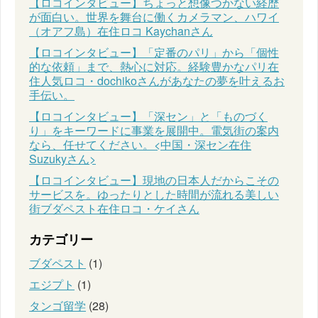
【ロコインタビュー】ちょっと想像つかない経歴
が面白い。世界を舞台に働くカメラマン、ハワイ
（オアフ島）在住ロコ Kaychanさん
【ロコインタビュー】「定番のパリ」から「個性
的な依頼」まで、熱心に対応。経験豊かなパリ在
住人気ロコ・dochikoさんがあなたの夢を叶えるお
手伝い。
【ロコインタビュー】「深セン」と「ものづく
り」をキーワードに事業を展開中。電気街の案内
なら、任せてください。<中国・深セン在住
Suzukyさん>
【ロコインタビュー】現地の日本人だからこその
サービスを。ゆったりとした時間が流れる美しい
街ブダペスト在住ロコ・ケイさん
カテゴリー
ブダペスト
(1)
エジプト
(1)
タンゴ留学
(28)