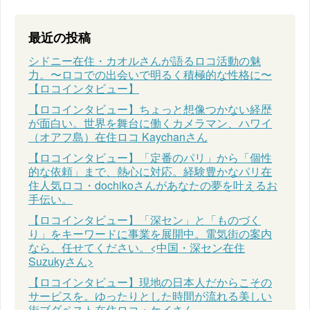
最近の投稿
シドニー在住・カオルさんが語るロコ活動の魅
力。〜ロコでの出会いで明るく積極的な性格に〜
【ロコインタビュー】
【ロコインタビュー】ちょっと想像つかない経歴
が面白い。世界を舞台に働くカメラマン、ハワイ
（オアフ島）在住ロコ Kaychanさん
【ロコインタビュー】「定番のパリ」から「個性
的な依頼」まで、熱心に対応。経験豊かなパリ在
住人気ロコ・dochikoさんがあなたの夢を叶えるお
手伝い。
【ロコインタビュー】「深セン」と「ものづく
り」をキーワードに事業を展開中。電気街の案内
なら、任せてください。<中国・深セン在住
Suzukyさん>
【ロコインタビュー】現地の日本人だからこその
サービスを。ゆったりとした時間が流れる美しい
街ブダペスト在住ロコ・ケイさん