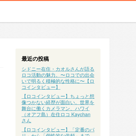
最近の投稿
シドニー在住・カオルさんが語る
ロコ活動の魅力。〜ロコでの出会
いで明るく積極的な性格に〜【ロ
コインタビュー】
【ロコインタビュー】ちょっと想
像つかない経歴が面白い。世界を
舞台に働くカメラマン、ハワイ
（オアフ島）在住ロコ Kaychan
さん
【ロコインタビュー】「定番のパ
リ」から「個性的な依頼」まで、