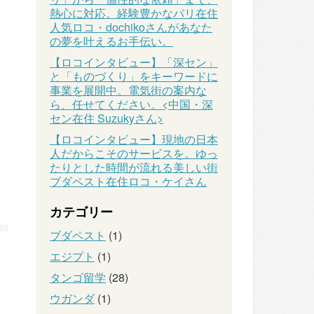
熱心に対応。経験豊かなパリ在住
人気ロコ・dochikoさんがあなた
の夢を叶えるお手伝い。
【ロコインタビュー】「深セン」
と「ものづくり」をキーワードに
事業を展開中。電気街の案内な
ら、任せてください。<中国・深
セン在住 Suzukyさん>
【ロコインタビュー】現地の日本
人だからこそのサービスを。ゆっ
たりとした時間が流れる美しい街
ブダペスト在住ロコ・ケイさん
カテゴリー
ブダペスト
(1)
エジプト
(1)
タンゴ留学
(28)
ウガンダ
(1)