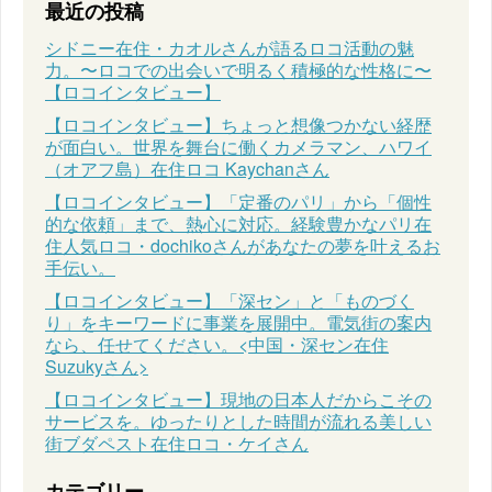
最近の投稿
シドニー在住・カオルさんが語るロコ活動の魅
力。〜ロコでの出会いで明るく積極的な性格に〜
【ロコインタビュー】
【ロコインタビュー】ちょっと想像つかない経歴
が面白い。世界を舞台に働くカメラマン、ハワイ
（オアフ島）在住ロコ Kaychanさん
【ロコインタビュー】「定番のパリ」から「個性
的な依頼」まで、熱心に対応。経験豊かなパリ在
住人気ロコ・dochikoさんがあなたの夢を叶えるお
手伝い。
【ロコインタビュー】「深セン」と「ものづく
り」をキーワードに事業を展開中。電気街の案内
なら、任せてください。<中国・深セン在住
Suzukyさん>
【ロコインタビュー】現地の日本人だからこその
サービスを。ゆったりとした時間が流れる美しい
街ブダペスト在住ロコ・ケイさん
カテゴリー