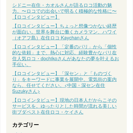
シドニー在住・カオルさんが語るロコ活動の魅
力。〜ロコでの出会いで明るく積極的な性格に〜
【ロコインタビュー】
【ロコインタビュー】ちょっと想像つかない経歴
が面白い。世界を舞台に働くカメラマン、ハワイ
（オアフ島）在住ロコ Kaychanさん
【ロコインタビュー】「定番のパリ」から「個性
的な依頼」まで、熱心に対応。経験豊かなパリ在
住人気ロコ・dochikoさんがあなたの夢を叶えるお
手伝い。
【ロコインタビュー】「深セン」と「ものづく
り」をキーワードに事業を展開中。電気街の案内
なら、任せてください。<中国・深セン在住
Suzukyさん>
【ロコインタビュー】現地の日本人だからこその
サービスを。ゆったりとした時間が流れる美しい
街ブダペスト在住ロコ・ケイさん
カテゴリー