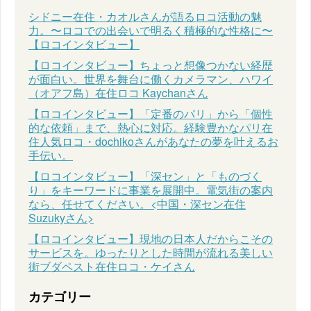
シドニー在住・カオルさんが語るロコ活動の魅
力。〜ロコでの出会いで明るく積極的な性格に〜
【ロコインタビュー】
【ロコインタビュー】ちょっと想像つかない経歴
が面白い。世界を舞台に働くカメラマン、ハワイ
（オアフ島）在住ロコ Kaychanさん
【ロコインタビュー】「定番のパリ」から「個性
的な依頼」まで、熱心に対応。経験豊かなパリ在
住人気ロコ・dochikoさんがあなたの夢を叶えるお
手伝い。
【ロコインタビュー】「深セン」と「ものづく
り」をキーワードに事業を展開中。電気街の案内
なら、任せてください。<中国・深セン在住
Suzukyさん>
【ロコインタビュー】現地の日本人だからこその
サービスを。ゆったりとした時間が流れる美しい
街ブダペスト在住ロコ・ケイさん
カテゴリー